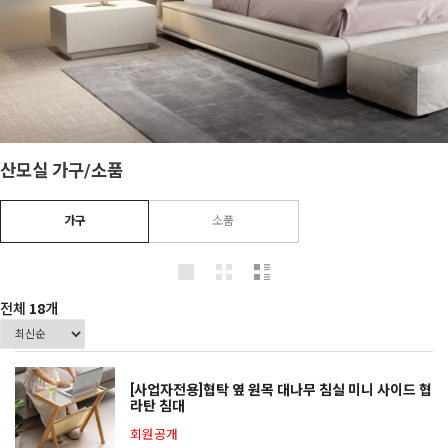
산모실 가구/소품
가구
소품
전체
18
개
[사업자전용]협탁 옆 원목 대나무 침실 미니 사이드 협
라탄 침대
회원공개