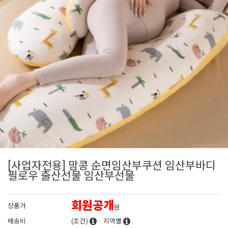
[사업자전용] 맘콩 순면임산부쿠션 임산부바디
필로우 출산선물 임산부선물
회원공개
상품가
원
배송비
(조건)
지역별