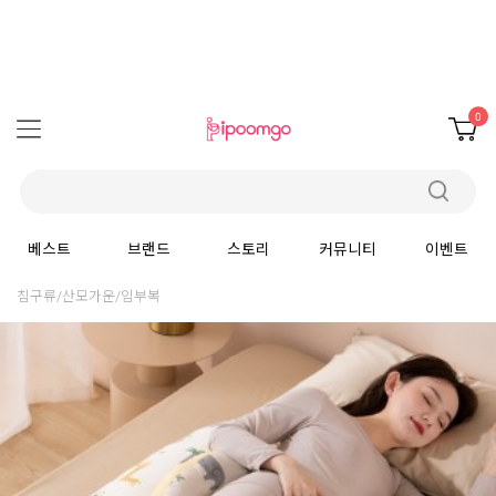
0
베스트
브랜드
스토리
커뮤니티
이벤트
침구류/산모가운/임부복