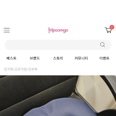
0
베스트
브랜드
스토리
커뮤니티
이벤트
침구류/산모가운/임부복