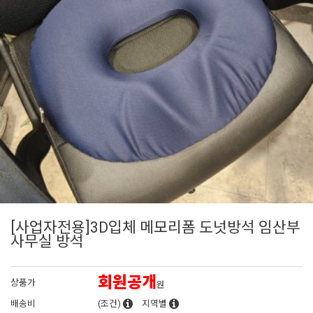
[사업자전용]3D입체 메모리폼 도넛방석 임산부
사무실 방석
회원공개
상품가
원
배송비
(조건)
지역별