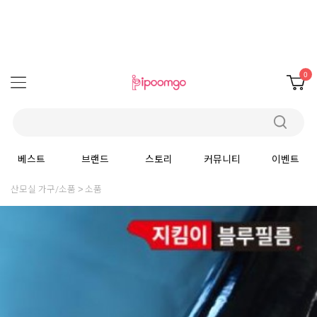
0
베스트
브랜드
스토리
커뮤니티
이벤트
산모실 가구/소품
소품