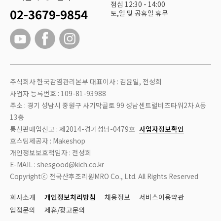
점심 12:30 - 14:00
02-3679-9854
토,일 및 공휴일 휴무
주식회사 한국감염관리본부 대표이사 : 김윤일, 전성희
사업자 등록번호 : 109-81-93988
주소 : 경기 성남시 중원구 사기막골로 99 성남센트럴비즈타워2차 A동
13층
통신판매업신고 : 제2014-경기성남-0479호
사업자정보확인
호스팅제공자 : Makeshop
개인정보보호책임자 : 전성희
E-MAIL : shesgood@kich.co.kr
Copyrightⓒ 전국산후조리원MRO Co., Ltd. All Rights Reserved
회사소개
개인정보처리방침
채용정보
서비스이용약관
입점문의
제휴/광고문의