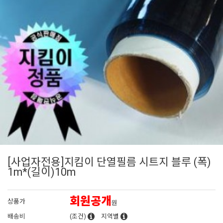
[사업자전용]지킴이 단열필름 시트지 블루 (폭)
1m*(길이)10m
회원공개
상품가
원
배송비
(조건)
지역별