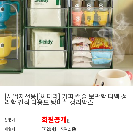
[사업자전용][싸더라] 커피 캡슐 보관함 티백 정
리함 간식 다용도 탕비실 정리박스
회원공개
상품가
원
배송비
(조건)
지역별