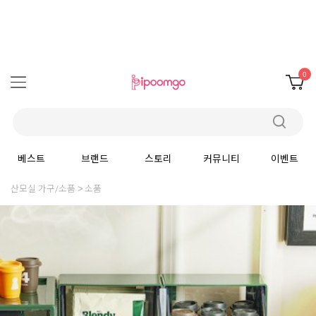
0
베스트
브랜드
스토리
커뮤니티
이벤트
산모실 가구/소품
소품