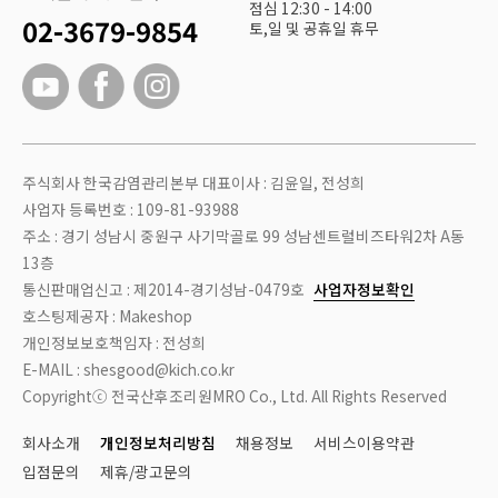
점심 12:30 - 14:00
02-3679-9854
토,일 및 공휴일 휴무
주식회사 한국감염관리본부 대표이사 : 김윤일, 전성희
사업자 등록번호 : 109-81-93988
주소 : 경기 성남시 중원구 사기막골로 99 성남센트럴비즈타워2차 A동
13층
통신판매업신고 : 제2014-경기성남-0479호
사업자정보확인
호스팅제공자 : Makeshop
개인정보보호책임자 : 전성희
E-MAIL : shesgood@kich.co.kr
Copyrightⓒ 전국산후조리원MRO Co., Ltd. All Rights Reserved
회사소개
개인정보처리방침
채용정보
서비스이용약관
입점문의
제휴/광고문의