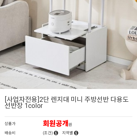
[사업자전용]2단 렌지대 미니 주방선반 다용도
선반장 1color
회원공개
상품가
원
배송비
(조건)
지역별